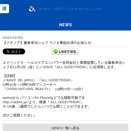
TOP
NEWS
NEWS
MISSION
2022/12/02
MEDIA
【メディア】藤春幸治シェフ ラジオ番組出演のお知らせ
COMPANY
INQUIRY
エイベックス・ヘルスケアエンパワー合同会社と業務提携している藤春幸治シ
ェフが12月2日（金）にJ-WAVE『ALL GOOD FRIDAY』に出演致します。
Powered
【詳細】
by
J-WAVE（81.3MHz） 『ALL GOOD FRIDAY』
Translate
11時30分～16時OA内ワンコーナー
『CHOYA NATURAL BEAUTY』 （15時10分～25分）
radikoから パソコンやi-Phoneなどでも聴取可能です
http://radiko.jp/より、検索『 ALL GOOD FRIDAY』
※ OA後、1週間でしたら いつでも聞くことができます。
ぜひご視聴ください。
NEWS一覧へ戻る