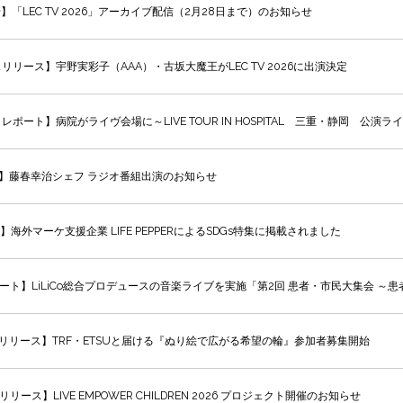
】「LEC TV 2026」アーカイブ配信（2月28日まで）のお知らせ
リリース】宇野実彩子（AAA）・古坂大魔王がLEC TV 2026に出演決定
レポート】病院がライヴ会場に～LIVE TOUR IN HOSPITAL 三重・静岡 公演
】藤春幸治シェフ ラジオ番組出演のお知らせ
海外マーケ支援企業 LIFE PEPPERによるSDGs特集に掲載されました
ート】LiLiCo総合プロデュースの音楽ライブを実施「第2回 患者・市民大集会 ～
リリース】TRF・ETSUと届ける『ぬり絵で広がる希望の輪』参加者募集開始
リース】LIVE EMPOWER CHILDREN 2026 プロジェクト開催のお知らせ