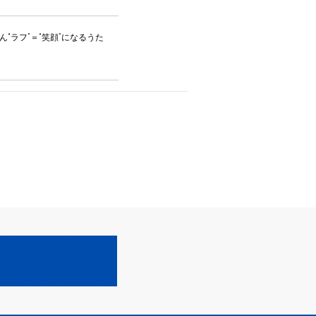
“ラフ”＝“笑顔”になるうた