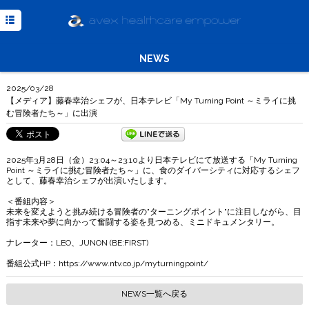
TOP
NEWS
NEWS
MISSION
2025/03/28
MEDIA
【メディア】藤春幸治シェフが、日本テレビ「My Turning Point ～ミライに挑
む冒険者たち～」に出演
COMPANY
INQUIRY
2025年3月28日（金）23:04～23:10より日本テレビにて放送する「My Turning
Point ～ミライに挑む冒険者たち～」に、食のダイバーシティに対応するシェフ
Powered
として、藤春幸治シェフが出演いたします。
by
Translate
＜番組内容＞
未来を変えようと挑み続ける冒険者の"ターニングポイント"に注目しながら、目
指す未来や夢に向かって奮闘する姿を見つめる、ミニドキュメンタリー。
ナレーター：LEO、JUNON (BE:FIRST)
番組公式HP：https://www.ntv.co.jp/myturningpoint/
NEWS一覧へ戻る