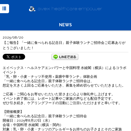
TOP
NEWS
NEWS
MISSION
2025/08/20
MEDIA
【ご報告】「一緒に食べられる記念日」親子体験ランチご招待会ご応募ありが
とうございました！
COMPANY
INQUIRY
エイベックス・ヘルスケアエンパワーと中国料理 水綾閣（横浜）によるコラボ
イベント
Powered
「乳・卵・小麦・ナッツ不使用 × 薬膳中華ランチ」体験企画
by
「一緒に食べられる記念日」親子体験ランチご招待会は、
Translate
想定を大きく上回るご応募をいただき、募集を締め切らせていただきました。
ご応募・ご関心をお寄せいただいた皆さまに心より御礼申し上げます。
イベント終了後には、レポート記事やご家族の声なども配信予定です。
ぜひ引き続き、ケアリングフードの活動にご注目いただけますと幸いです。
【開催概要】
「一緒に食べられる記念日」親子体験ランチご招待会
開催日：2025年8月27日（水）
会場：中国料理 水綾閣（横浜・関内）
対象：乳・卵・小麦・ナッツのアレルギーをお持ちのお子さまとそのご家族