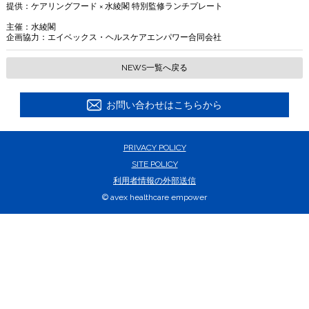
提供：ケアリングフード × 水綾閣 特別監修ランチプレート
主催：水綾閣
企画協力：エイベックス・ヘルスケアエンパワー合同会社
NEWS一覧へ戻る
お問い合わせはこちらから
PRIVACY POLICY
SITE POLICY
利用者情報の外部送信
© avex healthcare empower