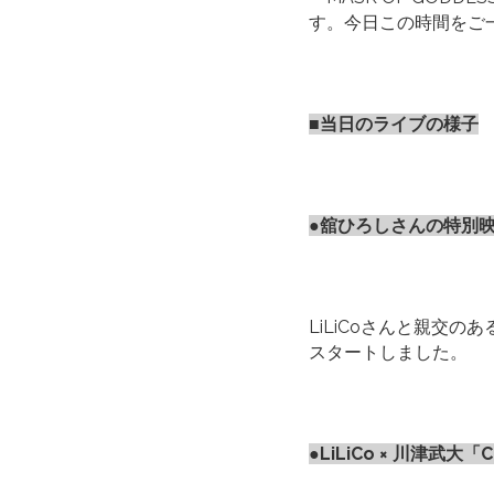
す。今日この時間をご
■当日のライブの様子
●舘ひろしさんの特別
LiLiCoさんと親交
スタートしました。
●LiLiCo × 川津武大「