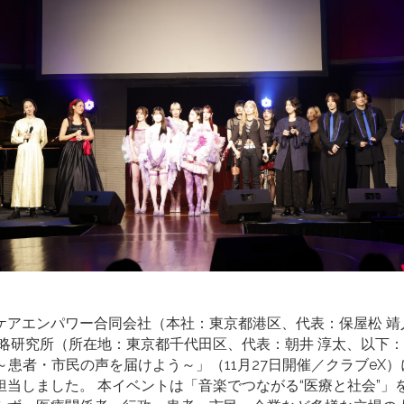
ケアエンパワー合同会社（本社：東京都港区、代表：保屋松 靖
略研究所（所在地：東京都千代田区、代表：朝井 淳太、以下：I
 ～患者・市民の声を届けよう～」（11月27日開催／クラブeX
担当しました。 本イベントは「音楽でつながる“医療と社会”」