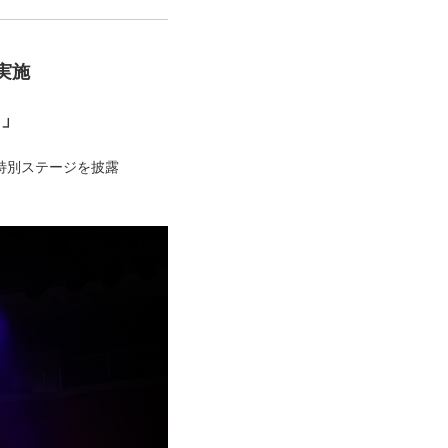
実施
」 
”特別ステージを披露 