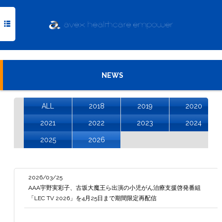
TOP
NEWS
NEWS
MISSION
ALL
2018
2019
2020
MEDIA
2021
2022
2023
2024
2025
2026
COMPANY
INQUIRY
2026/03/25
AAA宇野実彩子、古坂大魔王ら出演の小児がん治療支援啓発番組
「LEC TV 2026」を4月25日まで期間限定再配信
Powered
by