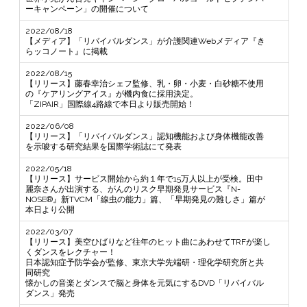
ーキャンペーン」の開催について
2022/08/18
【メディア】「リバイバルダンス」が介護関連Webメディア『き
らッコノート』に掲載
2022/08/15
【リリース】藤春幸治シェフ監修、乳・卵・小麦・白砂糖不使用
の『ケアリングアイス』が機内食に採用決定。
「ZIPAIR」国際線4路線で本日より販売開始！
2022/06/08
【リリース】「リバイバルダンス」認知機能および身体機能改善
を示唆する研究結果を国際学術誌にて発表
2022/05/18
【リリース】サービス開始から約１年で15万人以上が受検。田中
麗奈さんが出演する、がんのリスク早期発見サービス『N-
NOSE®』新TVCM「線虫の能力」篇、「早期発見の難しさ」篇が
本日より公開
2022/03/07
【リリース】美空ひばりなど往年のヒット曲にあわせてTRFが楽し
くダンスをレクチャー！
日本認知症予防学会が監修、東京大学先端研・理化学研究所と共
同研究
懐かしの音楽とダンスで脳と身体を元気にするDVD「リバイバル
ダンス」発売