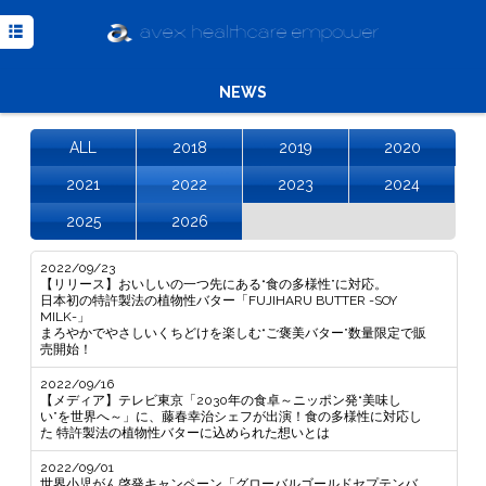
TOP
NEWS
NEWS
MISSION
MEDIA
ALL
2018
2019
2020
2021
2022
2023
2024
COMPANY
2025
2026
INQUIRY
2022/09/23
Powered
【リリース】おいしいの一つ先にある“食の多様性”に対応。
by
日本初の特許製法の植物性バター「FUJIHARU BUTTER -SOY
Translate
MILK-」
まろやかでやさしいくちどけを楽しむ“ご褒美バター”数量限定で販
売開始！
2022/09/16
【メディア】テレビ東京「2030年の食卓～ニッポン発“美味し
い”を世界へ～」に、藤春幸治シェフが出演！食の多様性に対応し
た 特許製法の植物性バターに込められた想いとは
2022/09/01
世界小児がん啓発キャンペーン「グローバルゴールドセプテンバ